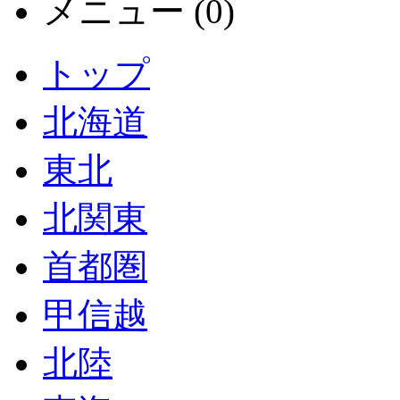
メニュー (0)
トップ
北海道
東北
北関東
首都圏
甲信越
北陸