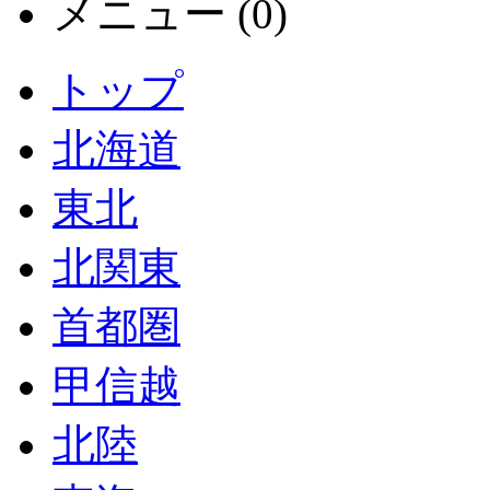
メニュー (0)
トップ
北海道
東北
北関東
首都圏
甲信越
北陸