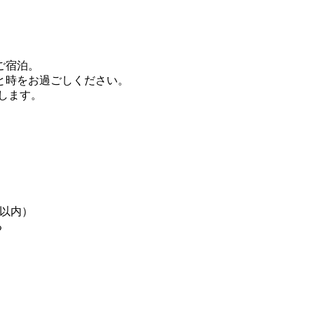
ご宿泊。
と時をお過ごしください。
えします。
m以内）
る