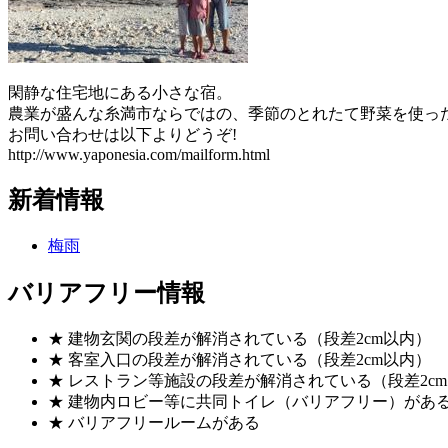
閑静な住宅地にある小さな宿。
農業が盛んな糸満市ならではの、季節のとれたて野菜を使っ
お問い合わせは以下よりどうぞ!
http://www.yaponesia.com/mailform.html
新着情報
梅雨
バリアフリー情報
★ 建物玄関の段差が解消されている（段差2cm以内）
★ 客室入口の段差が解消されている（段差2cm以内）
★ レストラン等施設の段差が解消されている（段差2c
★ 建物内ロビー等に共同トイレ（バリアフリー）があ
★ バリアフリールームがある