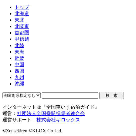
トップ
北海道
東北
北関東
首都圏
甲信越
北陸
東海
近畿
中国
四国
九州
沖縄
インターネット版『全国車いす宿泊ガイド』
運営：
社団法人全国脊髄損傷者連合会
運営サポート：
株式会社キロックス
©Zensekiren ©KLOX Co.Ltd.