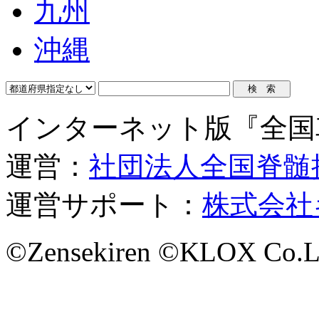
九州
沖縄
インターネット版『全国
運営：
社団法人全国脊髄
運営サポート：
株式会社
©Zensekiren ©KLOX Co.L